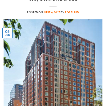
POSTED ON
JUNE 6, 2017
BY
ROSALIND
06
Jun