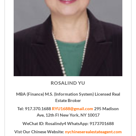
ROSALIND YU
MBA (Finance) M.S. (Information System) Licensed Real
Estate Broker
Tel: 917.370.1688
RYU1688@gmail.com
295 Madison
Ave, 12th Fl New York, NY 10017
WeChat ID: Rosalindy4 WhatsApp: 9173701688
Vist Our Chinese Website:
nychineserealestateagent.com