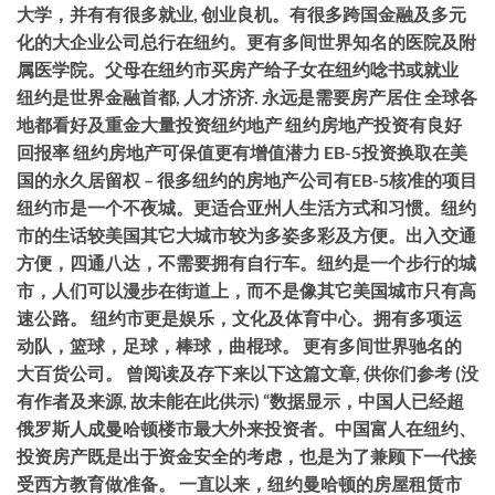
大学，并有有很多就业, 创业良机。有很多跨国金融及多元
化的大企业公司总行在纽约。更有多间世界知名的医院及附
属医学院。父母在纽约市买房产给子女在纽约唸书或就业
纽约是世界金融首都, 人才济济. 永远是需要房产居住 全球各
地都看好及重金大量投资纽约地产 纽约房地产投资有良好
回报率 纽约房地产可保值更有增值潜力 EB-5投资换取在美
国的永久居留权 – 很多纽约的房地产公司有EB-5核准的项目
纽约市是一个不夜城。更适合亚州人生活方式和习惯。纽约
市的生话较美国其它大城市较为多姿多彩及方便。出入交通
方便，四通八达，不需要拥有自行车。纽约是一个步行的城
市，人们可以漫步在街道上，而不是像其它美国城市只有高
速公路。 纽约市更是娱乐，文化及体育中心。拥有多项运
动队，篮球，足球，棒球，曲棍球。 更有多间世界驰名的
大百货公司。 曾阅读及存下来以下这篇文章, 供你们参考 (没
有作者及来源, 故未能在此供示) “数据显示，中国人已经超
俄罗斯人成曼哈顿楼市最大外来投资者。中国富人在纽约、
投资房产既是出于资金安全的考虑，也是为了兼顾下一代接
受西方教育做准备。 一直以来，纽约曼哈顿的房屋租赁市