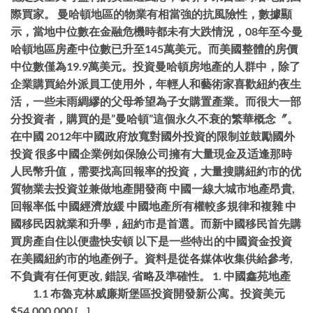
際買家。 曼哈頓地區的物業有相當強的抗風險性，數據顯
示，當地中位數在金融危機時都未有大跌情況，08年至今曼
哈頓地區房產中位數已升至145萬美元。而美國整體的房價
中位數僅為19.9萬美元。投資曼哈頓房地產的人群中，除了
企業購買給外派員工使用外，年輕人和藝術家喜歡紐約夜生
活，一些未雨綢繆的父母希望為子女購置產業。而很大一部
分投資者，購買的是”曼哈頓”這個永久不衰的繁華概念〞。
在中國 2012年中國政府放寬對國外投資的限制並鼓勵國外
投資 很多中國企業例如保險公司擁有大量現金及适逢那時
人民幣升值，需要找高回報率的投資，大量搜購紐約市的优
質物業去投資並兼做地產開發商 中國一線大城市地產昂貴,
回報率低 中國經濟放緩 中國地產所有權較多規律和複雜 中
國移民因就業和升學，紐約市是首選。而新中國移民首先購
買房產自住以便盡快安頓 以下是一些特出的中國資金投資
在美國紐約市的地產例子。資料是從各媒体收集供給參考,
不負責有任何更改, 錯誤, 省略及準確性。 1. 中國鑫苑地產
1.1 布魯克林威廉斯堡區投資開發新公寓。投資美元
$54,000,000 […]