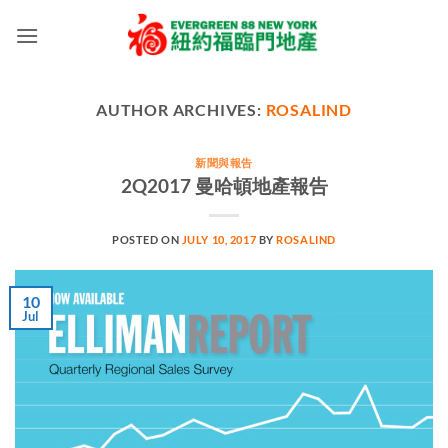
Skip
to
content
AUTHOR ARCHIVES:
ROSALIND
新聞與報告
2Q2017 曼哈頓地產報告
POSTED ON
JULY 10, 2017
BY
ROSALIND
10
Jul