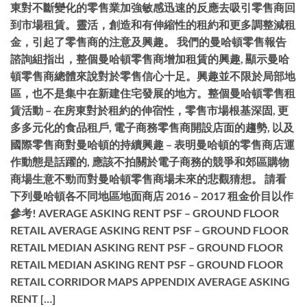
東對不斷變化的零售業加強敏感迅速的反應去吸引零售商回
到市場租賃。靈活，創造和有伸縮性的租約和更多調整減租
金，引起了零售商的注意及興趣。 我們的曼哈頓零售報告
諮詢組指出，整個曼哈頓零售商增加租賃的興趣, 顯示曼哈
頓零售商總體來說對於零售信心十足。興趣並不限於局部地
區，也不是集中在新建住宅發展的地方。整個曼哈頓零售租
賃活動 – 在房東對於租約的伸宿性，零售市場根基深固, 更
多多元化的食品租戶, 電子商務零售商開設店面的趨勢, 以及
國際零售商對曼哈頓的持續興趣 – 表明曼哈頓的零售商店運
作動態是話躍的, 應該不拍關於電子商務的競爭和郊區購物
商場生意不勁而對曼哈頓零售商場未來的悲觀猜想。 請看
下列曼哈頓各不同地區地面商店 2016 – 2017 租金价目以作
參考! AVERAGE ASKING RENT PSF – GROUND FLOOR
RETAIL AVERAGE ASKING RENT PSF – GROUND FLOOR
RETAIL MEDIAN ASKING RENT PSF – GROUND FLOOR
RETAIL MEDIAN ASKING RENT PSF – GROUND FLOOR
RETAIL CORRIDOR MAPS APPENDIX AVERAGE ASKING
RENT […]