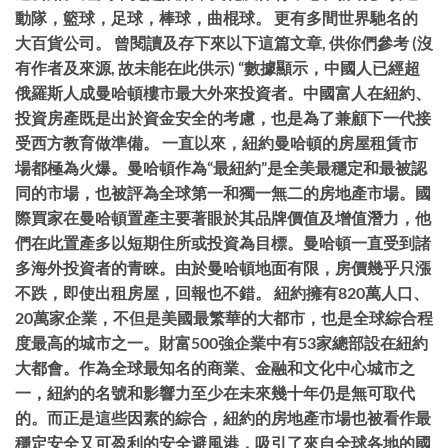
動隊，籃球，足球，棒球，曲棍球。 更有多間世界馳名的
大百貨公司。 曾閱讀及存下來以下這篇文章, 供你們參考 (沒
有作者及來源, 故未能在此供示) “數據顯示，中國人已經超
俄羅斯人成曼哈頓樓市最大外來投資者。中國富人在紐約、
投資房產既是出於資金安全的考慮，也是為了兼顧下一代接
受西方教育做準備。 一直以來，紐約曼哈頓的房屋租賃市
場都極為火爆。曼哈頓作為“最紐約”是全美最穩定和最被認
同的市場，也被評為全球第一和獨一無二的房地產市場。國
際買家在曼哈頓置產主要著眼於其品牌價值及增值潛力，他
們在此置產多以短期住所或投資為目標。曼哈頓一直受到諸
多海外投資者的青睞。由於曼哈頓地面有限，房價幾乎只漲
不跌，即使出租房屋，回報也不錯。 紐約擁有820萬人口、
20萬家企業，不但是美國最繁華的大都市，也是全球綜合程
度最高的城市之一。財富500強企業中有53家總部設在紐約
大都會。作為全球最知名的商業、金融和文化中心城市之
一，紐約的名號和影響力至少在未來幾十年仍是無可取代
的。而正是這些因素的綜合，紐約的房地產市場也被看作最
穩定安全又可盈利的安全避風港，吸引了來自全球各地的國