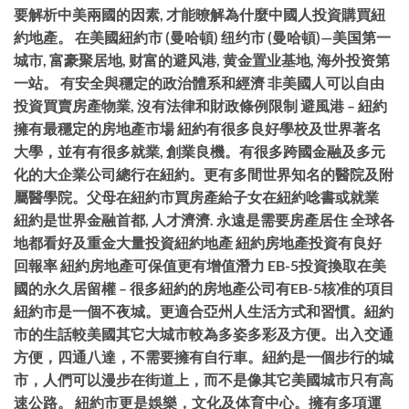
要解析中美兩國的因素, 才能暸解為什麼中國人投資購買紐
約地產。 在美國紐約市 (曼哈頓) 纽约市 (曼哈頓)—美国第一
城市, 富豪聚居地, 财富的避风港, 黄金置业基地, 海外投资第
一站。 有安全與穩定的政治體系和經濟 非美國人可以自由
投資買賣房產物業, 沒有法律和財政條例限制 避風港 – 紐約
擁有最穩定的房地產市場 紐約有很多良好學校及世界著名
大學，並有有很多就業, 創業良機。有很多跨國金融及多元
化的大企業公司總行在紐約。更有多間世界知名的醫院及附
屬醫學院。父母在紐約市買房產給子女在紐約唸書或就業
紐約是世界金融首都, 人才濟濟. 永遠是需要房產居住 全球各
地都看好及重金大量投資紐約地產 紐約房地產投資有良好
回報率 紐約房地產可保值更有增值潛力 EB-5投資換取在美
國的永久居留權 – 很多紐約的房地產公司有EB-5核准的項目
紐約市是一個不夜城。更適合亞州人生活方式和習慣。紐約
市的生話較美國其它大城市較為多姿多彩及方便。出入交通
方便，四通八達，不需要擁有自行車。紐約是一個步行的城
市，人們可以漫步在街道上，而不是像其它美國城市只有高
速公路。 紐約市更是娛樂，文化及体育中心。擁有多項運