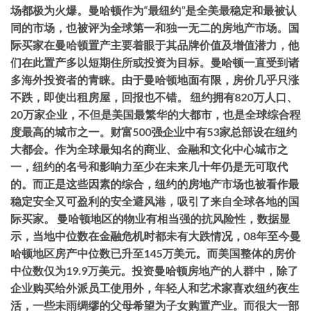
场都极为火爆。曼哈顿作为“最纽约”是全美最稳定和最被认
同的市场，也被评为全球第一和独一无二的房地产市场。国
际买家在曼哈顿置产主要着眼于其品牌价值及增值潜力，他
们在此置产多以短期住所或投资为目标。曼哈顿一直受到诸
多海外投资者的青睐。由于曼哈顿地面有限，房价几乎只涨
不跌，即使出租房屋，回报也不错。 纽约拥有820万人口、
20万家企业，不但是美国最繁华的大都市，也是全球综合程
度最高的城市之一。财富500强企业中有53家总部设在纽约
大都会。作为全球最知名的商业、金融和文化中心城市之
一，纽约的名号和影响力至少在未来几十年仍是无可取代
的。而正是这些因素的综合，纽约的房地产市场也被看作最
稳定安全又可盈利的安全避风港，吸引了来自全球各地的国
际买家。 曼哈顿地区的物业有相当强的抗风险性，数据显
示，当地中位数在金融危机时都未有大跌情况，08年至今曼
哈顿地区房产中位数已升至145万美元。而美国整体的房价
中位数仅为19.9万美元。投资曼哈顿房地产的人群中，除了
企业购买给外派员工使用外，年轻人和艺术家喜欢纽约夜生
活，一些未雨绸缪的父母希望为子女购置产业。而很大一部