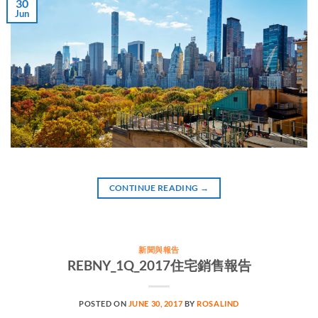
30
Jun
CONTINUE READING
→
新聞與報告
REBNY_1Q_2017住宅銷售報告
POSTED ON
JUNE 30, 2017
BY
ROSALIND